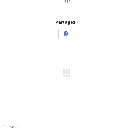
LP15
Partagez !
Partager
sur
Facebook
Article
suivant
:
rqués avec
*