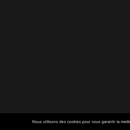
© Yoga Iyengar - 2020. Tous droits réservés.
Nous utilisons des cookies pour vous garantir la meil