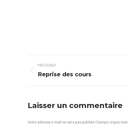
Navigation
PRÉCÉDENT
article
Article
Reprise des cours
précédent
:
Laisser un commentaire
Votre adresse e-mail ne sera pas publiée Champs requis ma