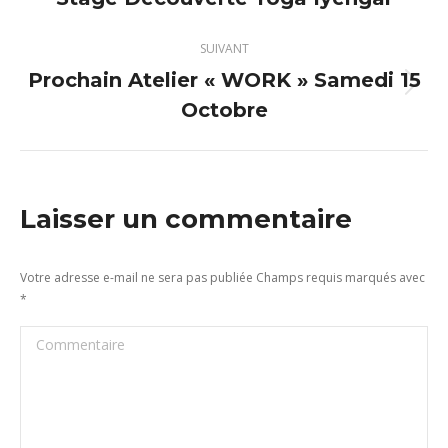
précédent
:
SUIVANT
Prochain Atelier « WORK » Samedi 15
Article
Octobre
suivant
:
Laisser un commentaire
Votre adresse e-mail ne sera pas publiée Champs requis marqués avec
*
Commentaire