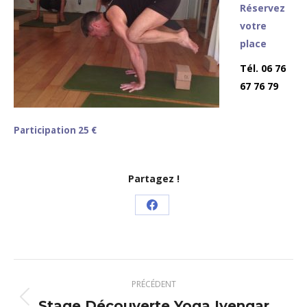
Réservez
votre
place
Tél. 06 76
67 76 79
Participation 25 €
Partagez !
Partager
sur
Facebook
Navigation
PRÉCÉDENT
article
Stage Découverte Yoga Iyengar
Article