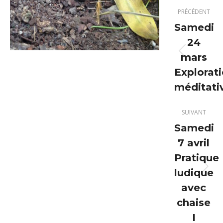
Navigation
PRÉCÉDENT
article
Samedi
24
mars
Article
précéden
Explorat
:
méditati
SUIVANT
Samedi
7 avril
Pratique
ludique
Article
suivant
avec
:
chaise
I