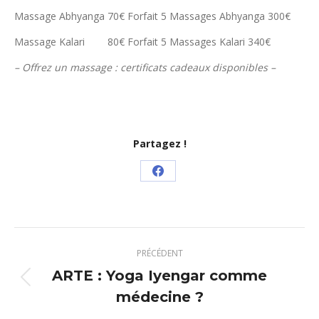
Massage Abhyanga 70€ Forfait 5 Massages Abhyanga 300€
Massage Kalari 80€ Forfait 5 Massages Kalari 340€
– Offrez un massage : certificats cadeaux disponibles –
Partagez !
Partager
sur
Facebook
Navigation
PRÉCÉDENT
article
ARTE : Yoga Iyengar comme
Article
médecine ?
précédent