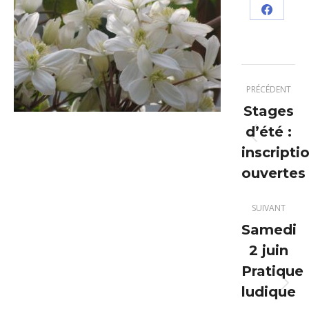
Partage
sur
Facebo
Navigation
PRÉCÉDENT
article
Stages
d’été :
Article
inscripti
précéden
ouvertes
:
SUIVANT
Samedi
2 juin
Pratique
ludique
Article
suivant