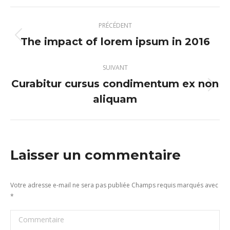
Facebook
Navigation
PRÉCÉDENT
article
The impact of lorem ipsum in 2016
Article
précédent
:
SUIVANT
Curabitur cursus condimentum ex non
Article
aliquam
suivant
:
Laisser un commentaire
Votre adresse e-mail ne sera pas publiée Champs requis marqués avec
*
Commentaire