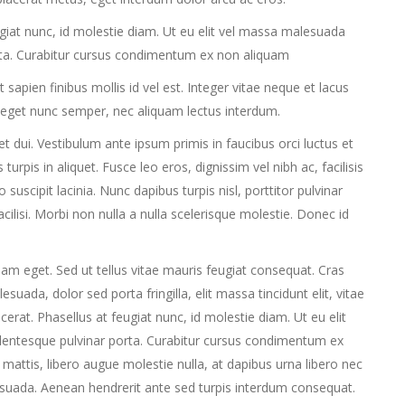
eugiat nunc, id molestie diam. Ut eu elit vel massa malesuada
rta. Curabitur cursus condimentum ex non aliquam
apien finibus mollis id vel est. Integer vitae neque et lacus
 eget nunc semper, nec aliquam lectus interdum.
uet dui. Vestibulum ante ipsum primis in faucibus orci luctus et
turpis in aliquet. Fusce leo eros, dignissim vel nibh ac, facilisis
 suscipit lacinia. Nunc dapibus turpis nisl, porttitor pulvinar
cilisi. Morbi non nulla a nulla scelerisque molestie. Donec id
am eget. Sed ut tellus vitae mauris feugiat consequat. Cras
ada, dolor sed porta fringilla, elit massa tincidunt elit, vitae
placerat. Phasellus at feugiat nunc, id molestie diam. Ut eu elit
lentesque pulvinar porta. Curabitur cursus condimentum ex
attis, libero augue molestie nulla, at dapibus urna libero nec
esuada. Aenean hendrerit ante sed turpis interdum consequat.