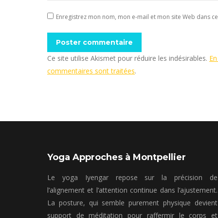
Enregistrez mon nom, mon e-mail et mon site Web dans ce 
Poster commentaire
Ce site utilise Akismet pour réduire les indésirables.
En
commentaires sont traitées
.
Yoga Approches à Montpellier
Le yoga Iyengar repose sur la précision de
l’alignement et l’attention continue dans l’ajustement.
La posture, qui semble purement physique devient
support de méditation pour raffermir le corps et