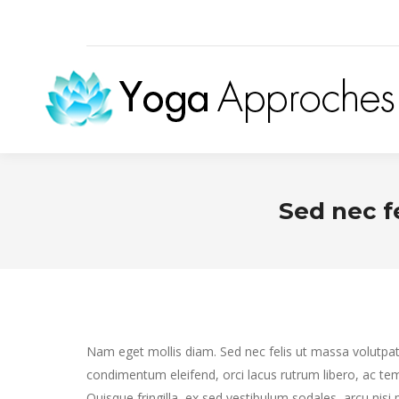
Sed nec f
Nam eget mollis diam. Sed nec felis ut massa volutpat 
condimentum eleifend, orci lacus rutrum libero, ac te
Quisque fringilla, ex sed vestibulum sodales, arcu nisi