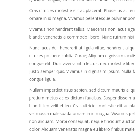
Cras ultricies molestie elit ac placerat. Phasellus at f
ornare in id magna. Vivamus pellentesque pulvinar po
Vivamus non hendrerit tellus. Maecenas non lacus eget s
blandit venenatis a commodo libero. Nunc rutrum nisi
Nunc lacus dui, hendrerit ut ligula vitae, hendrerit aliq
ultrices posuere cubilia Curae; Aliquam dignissim iaculis 
congue elit. Duis viverra nibh lectus, nec molestie libero
justo semper quis. Vivamus in dignissim ipsum. Nulla fa
congue ligula.
Nullam imperdiet risus sapien, sed dictum mauris aliqu
pretium metus ac ex dictum faucibus. Suspendisse malesu
blandit leo velit et leo. Cras ultricies molestie elit ac 
vel massa malesuada ornare in id magna. Vivamus pel
non aliquam. Morbi consequat, neque tincidunt auctor m
dolor. Aliquam venenatis magna eu libero finibus mal