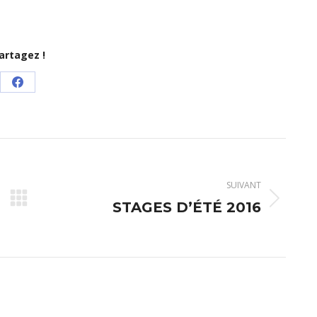
artagez !
Partager
sur
Facebook
SUIVANT
Article
STAGES D’ÉTÉ 2016
suivant
: