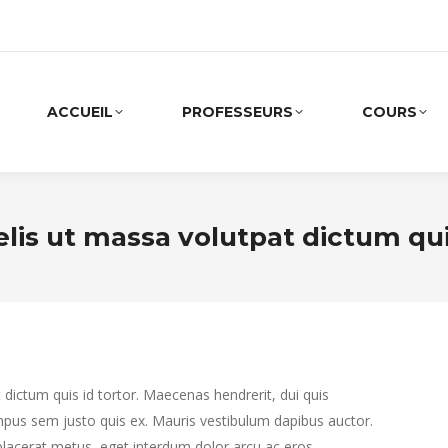
ACCUEIL
PROFESSEURS
COURS
elis ut massa volutpat dictum quis
dictum quis id tortor. Maecenas hendrerit, dui quis
mpus sem justo quis ex. Mauris vestibulum dapibus auctor.
 placerat metus, eget interdum dolor arcu ac eros.