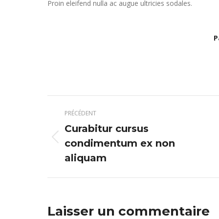
Proin eleifend nulla ac augue ultricies sodales.
P
Navigation
PRÉCÉDENT
article
Curabitur cursus
Article
condimentum ex non
précédent
aliquam
:
Laisser un commentaire