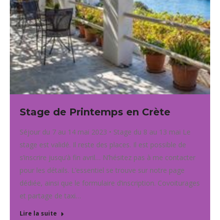
Stage de Printemps en Crète
Séjour du 7 au 14 mai 2023 • Stage du 8 au 13 mai Le
stage est validé. Il reste des places. Il est possible de
s’inscrire jusqu’à fin avril… N’hésitez pas à me contacter
pour les détails. L’essentiel se trouve sur notre page
dédiée, ainsi que le formulaire d’inscription. Covoiturages
et partage de taxi…
Lire la suite