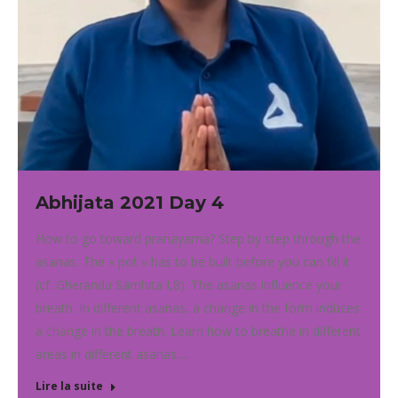
Abhijata 2021 Day 4
How to go toward pranayama? Step by step through the
asanas. The « pot » has to be built before you can fill it
(cf. Gheranda Samhita I,8). The asanas influence your
breath. In different asanas, a change in the form induces
a change in the breath. Learn how to breathe in different
areas in different asanas.…
Lire la suite