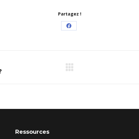
Partagez !
Partager
sur
Facebook
?
Article
suivant
:
Ressources