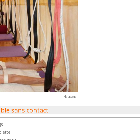
Halasana
ble sans contact
ge.
lette.