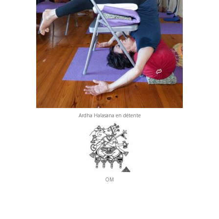
Ardha Halasana en détente
OM