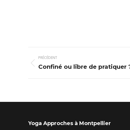
Navigation
PRÉCÉDENT
article
Article
Confiné ou libre de pratiquer 
précédent
:
Yoga Approches à Montpellier