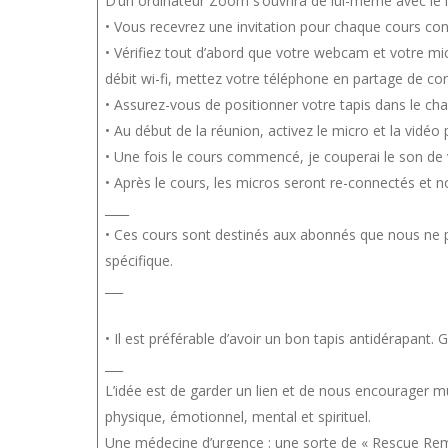
D’un ordinateur Zoom s’ouvrira de lui-même avec le l
• Vous recevrez une invitation pour chaque cours cont
• Vérifiez tout d’abord que votre webcam et votre mi
débit wi-fi, mettez votre téléphone en partage de co
• Assurez-vous de positionner votre tapis dans le cha
• Au début de la réunion, activez le micro et la vid
• Une fois le cours commencé, je couperai le son de 
• Après le cours, les micros seront re-connectés et
____
• Ces cours sont destinés aux abonnés que nous ne p
spécifique.
___
• Il est préférable d’avoir un bon tapis antidérapant
___
L’idée est de garder un lien et de nous encourager m
physique, émotionnel, mental et spirituel.
Une médecine d’urgence : une sorte de « Rescue Remedy