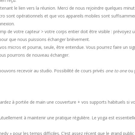
ien reçu.
enant le lien vers la réunion. Merci de nous rejoindre quelques minute
cro sont opérationnels et que vos appareils mobiles sont suffisammen
nnexion.
mp de votre capteur > votre corps entier doit être visible : prévoyez 
éo pour que nous puissions échanger brièvement.
vos micros et pourrai, seule, être entendue. Vous pourrez faire un si
 nous pourrons de nouveau échanger.
ouvons recevoir au studio. Possibilité de cours privés
one to one
ou p
. Gardez à portée de main une couverture + vos supports habituels si v
utuellement à maintenir une pratique régulière. Le yoga est essentiell
 » pour les temps difficiles. C’est assez récent que le grand public s