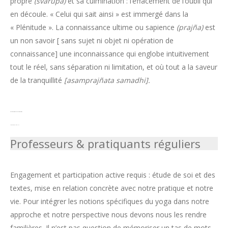
propre
(svarupa)
et sa culmination : l’effacement de l’oubli qui
en découle. « Celui qui sait ainsi » est immergé dans la
« Plénitude ». La connaissance ultime ou sapience
(prajña)
est
un non savoir [ sans sujet ni objet ni opération de
connaissance] une inconnaissance qui englobe intuitivement
tout le réel, sans séparation ni limitation, et où tout a la saveur
de la tranquillité
[asamprajñata samadhi].
Atelier de pratique réflexive et méditative
Professeurs et pratiquants réguliers
Professeurs & pratiquants réguliers
Engagement et participation active requis : étude de soi et des
textes, mise en relation concrète avec notre pratique et notre
vie. Pour intégrer les notions spécifiques du yoga dans notre
approche et notre perspective nous devons nous les rendre
familières. Il n’est pas question de mémoriser un tas de mots