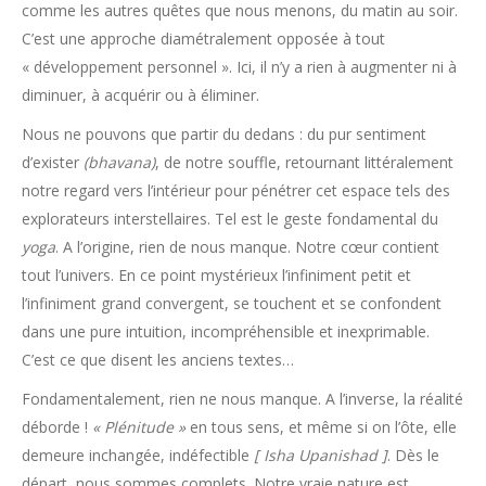
comme les autres quêtes que nous menons, du matin au soir.
C’est une approche diamétralement opposée à tout
« développement personnel ». Ici, il n’y a rien à augmenter ni à
diminuer, à acquérir ou à éliminer.
Nous ne pouvons que partir du dedans : du pur sentiment
d’exister
(bhavana)
, de notre souffle, retournant littéralement
notre regard vers l’intérieur pour pénétrer cet espace tels des
explorateurs interstellaires. Tel est le geste fondamental du
yoga
. A l’origine, rien de nous manque. Notre cœur contient
tout l’univers. En ce point mystérieux l’infiniment petit et
l’infiniment grand convergent, se touchent et se confondent
dans une pure intuition, incompréhensible et inexprimable.
C’est ce que disent les anciens textes…
Fondamentalement, rien ne nous manque. A l’inverse, la réalité
déborde !
« Plénitude »
en tous sens, et même si on l’ôte, elle
demeure inchangée, indéfectible
[ Isha Upanishad ]
. Dès le
départ, nous sommes complets. Notre vraie nature est